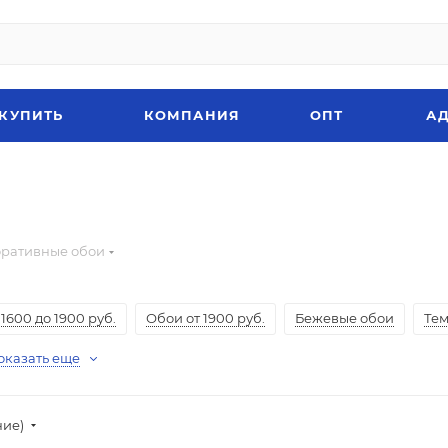
 КУПИТЬ
КОМПАНИЯ
ОПТ
АД
ративные обои
1600 до 1900 руб.
Обои от 1900 руб.
Бежевые обои
Те
оказать еще
ние)