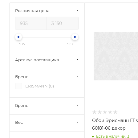
Розничная цена
935
3 150
Артикул поставщика
Бренд
ERISMANN (
0
)
Бренд
Обои Эрисманн ГТ 
Вес
60181-06 декор
Есть в наличии: 3