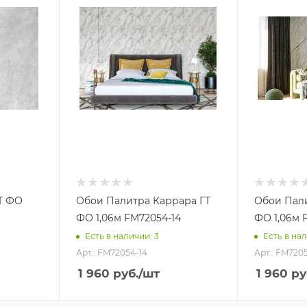
Т ФО
Обои Палитра Каррара ГТ
Обои Пали
ФО 1,06м FM72054-14
ФО 1,06м 
Есть в наличии: 3
Есть в нал
Арт.: FM72054-14
Арт.: FM7205
1 960
руб.
/шт
1 960
ру