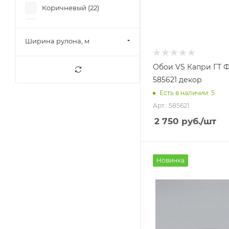
Коричневый (
22
)
Голубой (
2
)
Бежевый (
73
)
Ширина рулона, м
Черный (
1
)
Обои VS Капри ГТ Ф
Белый (
14
)
585621 декор
Капучино (
2
)
Есть в наличии: 5
Розовый (
6
)
Арт.: 585621
Желтый (
2
)
2 750
руб.
/шт
Серый-светлый (
1
)
Бежевый светлый (
2
)
Новинка
светло-серый (
1
)
Зелёный тёмный (
1
)
Серебристый (
1
)
Серо-золотой (
1
)