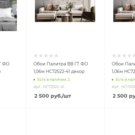
Т ФО
Обои Палитра ВВ ГТ ФО
Обои Пал
н
1,06м HC72522-41 декор
1,06м HC7
Есть в наличии: 2
Есть в нал
Арт.: HC72522-41
Арт.: HC725
2 500
руб.
/шт
2 500
ру