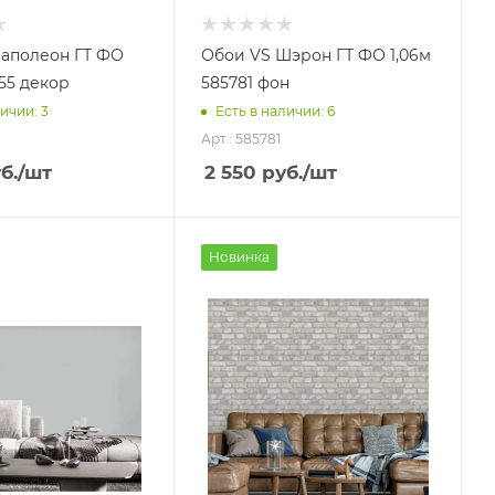
аполеон ГТ ФО
Обои VS Шэрон ГТ ФО 1,06м
655 декор
585781 фон
ичии: 3
Есть в наличии: 6
Арт.: 585781
б.
/шт
2 550
руб.
/шт
Новинка