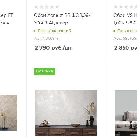
ер ГТ
Обои Аспект ВВ ФО 1,06м
Обои VS Н
 фон
70669-41 декор
1,06м 585
Есть в наличии: 3
Есть в нал
Арт.: 70669-41
Арт.: 585655
2 790
руб.
/шт
2 850
ру
Новинка