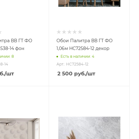
итра ВВ ГТ ФО
Обои Палитра ВВ ГТ ФО
538-14 фон
1,06м HC72584-12 декор
ичии: 8
Есть в наличии: 4
8-14
Арт.: HC72584-12
б.
/шт
2 500
руб.
/шт