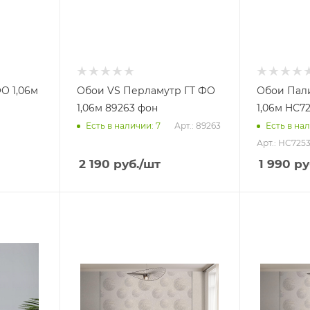
О 1,06м
Обои VS Перламутр ГТ ФО
Обои Пал
1,06м 89263 фон
1,06м HC72
Арт.: 89263
Есть в наличии: 7
Есть в нал
Арт.: HC7253
2 190
руб.
/шт
1 990
ру