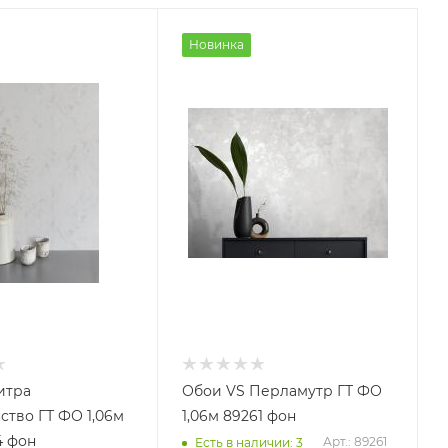
Новинка
итра
Обои VS Перламутр ГТ ФО
тво ГТ ФО 1,06м
1,06м 89261 фон
4 фон
Арт.: 89261
Есть в наличии: 3