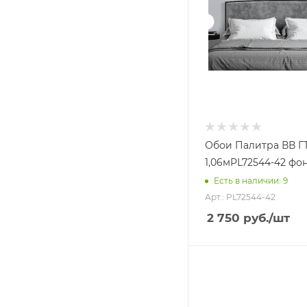
Темно-бежевый (
1
)
Светло-коричневый (
1
)
Пудрово-коричневый (
1
)
Шоколадный (
1
)
бежево-коричнево-
зеленый (
1
)
бежево-кофейный (
1
)
Серо-бежевый (
1
)
Обои Палитра ВВ Г
1,06мPL72544-42 фо
Темно-серый (
2
)
Есть в наличии: 9
Серо-коричневый (
1
)
Арт.: PL72544-42
Коричнево-кофейный (
1
)
2 750
руб.
/шт
Розово-молочный (
1
)
Розово-бежевый с
голубым (
1
)
Серый с зеленым
подтоном (
1
)