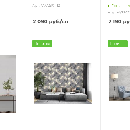
Арт.: VV72301-12
Есть в нал
Арт.: VV7262
2 090
руб.
/шт
2 190
ру
Новинка
Новинка