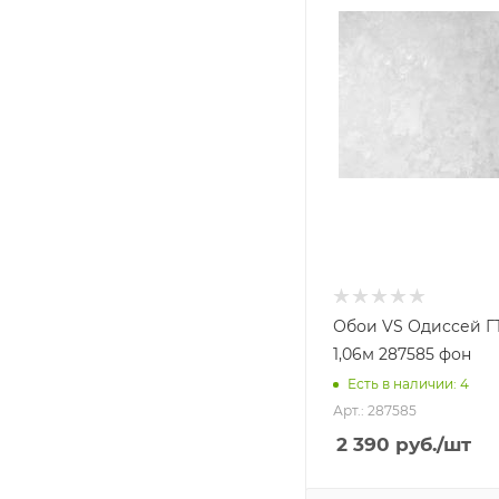
Обои VS Одиссей Г
1,06м 287585 фон
Есть в наличии: 4
Арт.: 287585
2 390
руб.
/шт