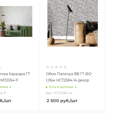
тра Каррара ГТ
Обои Палитра ВВ ГТ ФО
FM72054-11
1,06м HC72584-14 декор
ичии: 4
Есть в наличии: 4
4-11
Арт.: HC72584-14
б.
/шт
2 500
руб.
/шт