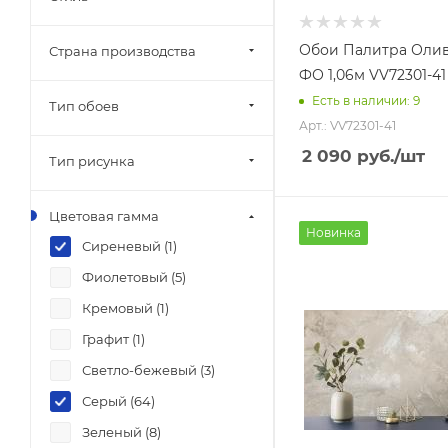
Обои Палитра Олив
Страна производства
ФО 1,06м VV72301-41
Есть в наличии: 9
Тип обоев
Арт.: VV72301-41
2 090
руб.
/шт
Тип рисунка
Цветовая гамма
Новинка
Сиреневый (
1
)
Фиолетовый (
5
)
Кремовый (
1
)
Графит (
1
)
Светло-бежевый (
3
)
Серый (
64
)
Зеленый (
8
)