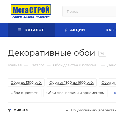
КАТАЛОГ
АКЦИИ
КАК
Декоративные обои
79
—
—
—
Главная
Каталог
Обои для стен и потолка
Деко
Обои до 1300 руб.
Обои от 1300 до 1600 руб.
Обои от 
Обои с цветами
Обои с вензелями и орнаментом
П
По умолчанию (возраста
ФИЛЬТР