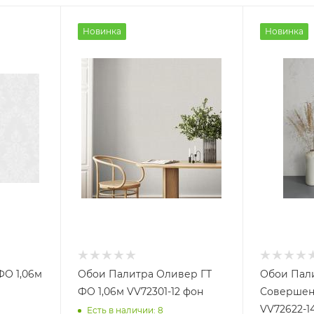
Новинка
Новинка
ФО 1,06м
Обои Палитра Оливер ГТ
Обои Пал
ФО 1,06м VV72301-12 фон
Совершенс
VV72622-1
Есть в наличии: 8