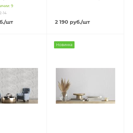
ичии: 9
2-14
б.
/шт
2 190
руб.
/шт
Новинка