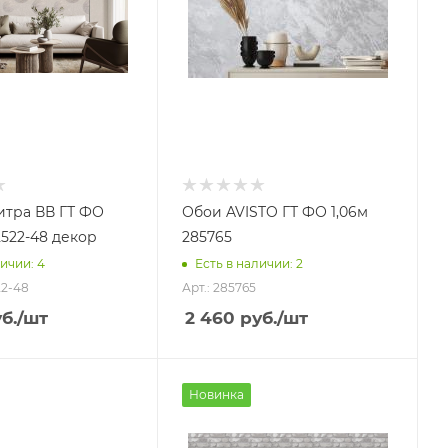
итра ВВ ГТ ФО
Обои AVISTO ГТ ФО 1,06м
2522-48 декор
285765
ичии: 4
Есть в наличии: 2
22-48
Арт.: 285765
б.
/шт
2 460
руб.
/шт
Новинка