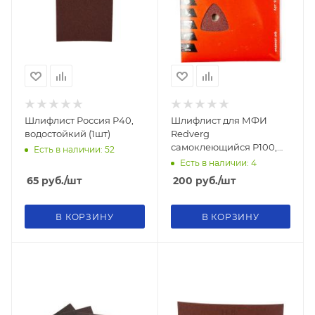
Шлифлист Россия Р40,
Шлифлист для МФИ
водостойкий (1шт)
Redverg
самоклеющийся Р100,
Есть в наличии: 52
93мм (5шт)
Есть в наличии: 4
65
руб.
/шт
200
руб.
/шт
В КОРЗИНУ
В КОРЗИНУ