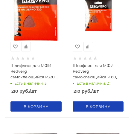
Шлифлист для МФИ
Шлифлист для МФИ
Redverg
Redverg
самоклеющийся Р320,
самоклеющийся Р 60,
93мм (5шт)
93мм (5шт)
Есть в наличии: 3
Есть в наличии: 2
210
руб.
/шт
210
руб.
/шт
В КОРЗИНУ
В КОРЗИНУ