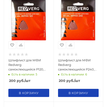
Шлифлист для МФИ
Шлифлист для МФИ
Redverg
Redverg
самоклеющийся Р120,
самоклеющийся Р240,
93мм (5шт)
93мм (5шт)
Есть в наличии: 5
Есть в наличии: 6
200
руб.
/шт
200
руб.
/шт
В КОРЗИНУ
В КОРЗИНУ