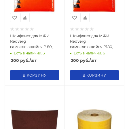
Шлифлист для МФИ
Шлифлист для МФИ
Redverg
Redverg
самоклеющийся Р 80,
самоклеющийся Р180,
93мм (5шт)
93мм (5шт)
Есть в наличии: 3
Есть в наличии: 6
200
руб.
/шт
200
руб.
/шт
В КОРЗИНУ
В КОРЗИНУ