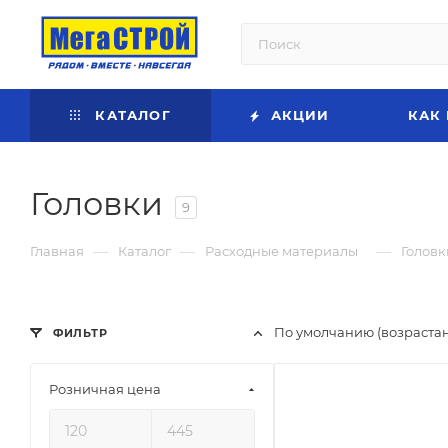
КАТАЛОГ
АКЦИИ
КАК
Головки
9
—
—
—
Главная
Каталог
Расходные материалы
Головк
По умолчанию (возраста
ФИЛЬТР
Розничная цена