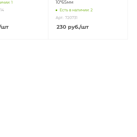
10*65мм
ичии: 1
-14
Есть в наличии: 2
Арт.: 720731
/шт
230
руб.
/шт