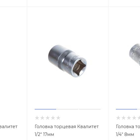
валитет
Головка торцевая Квалитет
Головка т
1/2" 17мм
1/4" 8мм