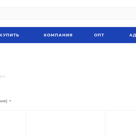
 КУПИТЬ
КОМПАНИЯ
ОПТ
АД
и
ние)