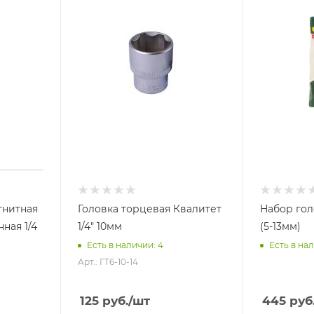
гнитная
Головка торцевая Квалитет
Набор гол
ная 1/4
1/4" 10мм
(5-13мм)
Есть в наличии: 4
Есть в нал
Арт.: ГТ6-10-14
125
руб.
/шт
445
руб