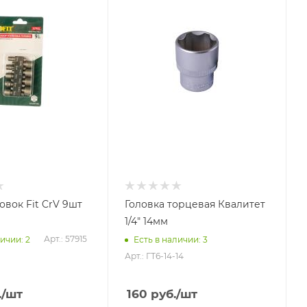
овок Fit CrV 9шт
Головка торцевая Квалитет
1/4" 14мм
Арт.: 57915
ичии: 2
Есть в наличии: 3
Арт.: ГТ6-14-14
.
/шт
160
руб.
/шт