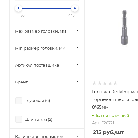
120
445
Max размер головки, мм
Min размер головки, мм
Артикул поставщика
Бренд
Головка RedVerg ма
торцевая шестигран
Глубокая (
6
)
8*65мм
Есть в наличии: 2
Длина, мм (
2
)
Арт.: 720721
215
руб.
/шт
Количество предметов