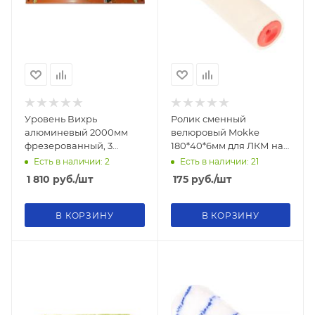
Уровень Вихрь
Ролик сменный
алюминевый 2000мм
велюровый Mokke
фрезерованный, 3
180*40*6мм для ЛКМ на
глазка
водной и алкидной
Есть в наличии: 2
Есть в наличии: 21
основе
1 810
руб.
/шт
175
руб.
/шт
В КОРЗИНУ
В КОРЗИНУ