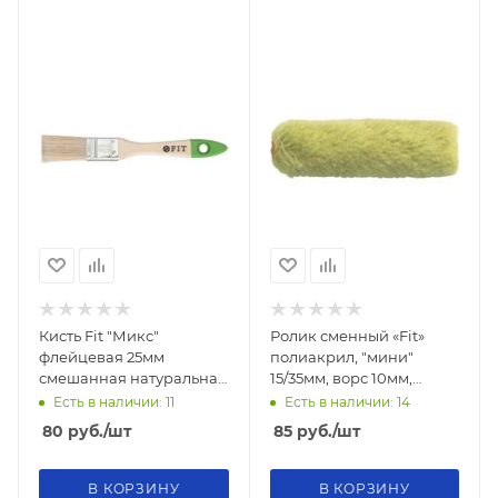
Кисть Fit "Микс"
Ролик сменный «Fit»
флейцевая 25мм
полиакрил, "мини"
смешанная натуральная
15/35мм, ворс 10мм,
и искусственная щетина
100мм
Есть в наличии: 11
Есть в наличии: 14
80
руб.
/шт
85
руб.
/шт
В КОРЗИНУ
В КОРЗИНУ