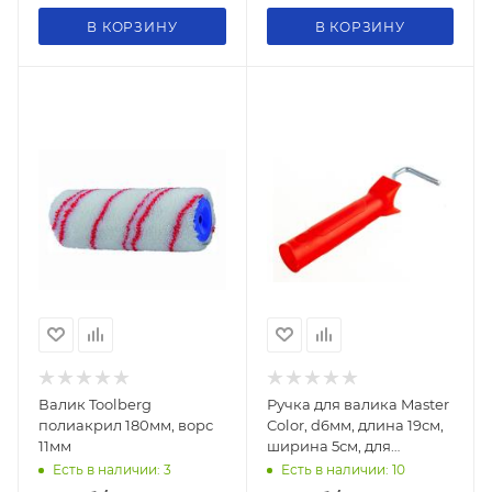
В КОРЗИНУ
В КОРЗИНУ
Валик Toolberg
Ручка для валика Master
полиакрил 180мм, ворс
Color, d6мм, длина 19см,
11мм
ширина 5см, для
валиков 5-6см
Есть в наличии: 3
Есть в наличии: 10