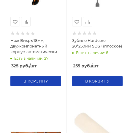
Нож Вихрь 18мм,
Зубило Hardcore
двухкомпонетный
20*250мм SDS+ (плоское)
корпус, автоматический
Есть в наличии: 8
фиксатор
Есть в наличии: 27
325
руб.
/шт
255
руб.
/шт
В КОРЗИНУ
В КОРЗИНУ