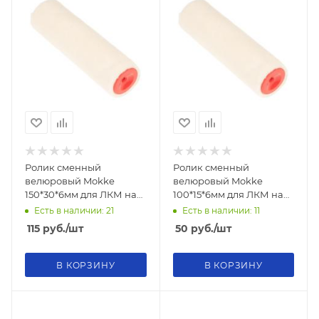
Ролик сменный
Ролик сменный
велюровый Mokke
велюровый Mokke
150*30*6мм для ЛКМ на
100*15*6мм для ЛКМ на
водной и алкидной
водной и алкидной
Есть в наличии: 21
Есть в наличии: 11
основе
основе
115
руб.
/шт
50
руб.
/шт
В КОРЗИНУ
В КОРЗИНУ