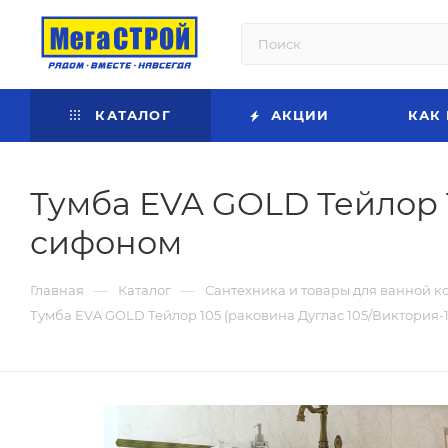
КАТАЛОГ
АКЦИИ
КАК
Тумба EVA GOLD Тейлор 1
сифоном
—
—
Главная
Каталог
Сантехника и товары для ванной к
Тумба EVA GOLD Тейлор 105 (раковина Дуглас 105/Виктория-