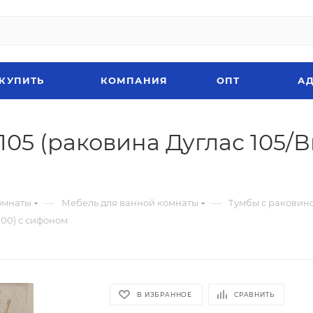
 КУПИТЬ
КОМПАНИЯ
ОПТ
АД
05 (раковина Дуглас 105/В
—
—
омнаты
Мебель для ванной комнаты
Тумбы с раковин
100) с сифоном
В ИЗБРАННОЕ
СРАВНИТЬ