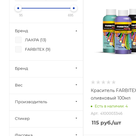
95
695
Бренд
ЛАКРА (
13
)
FARBITEX (
9
)
Бренд
Вес
Краситель FARBITE
оливковый 100мл
Производитель
Есть в наличии: 4
Арт.: 4100003346
Стикер
115
руб.
/шт
Фасовка