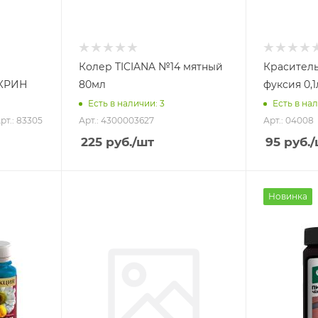
Колер TICIANA №14 мятный
Красител
КРИН
80мл
фуксия 0,1
Есть в наличии: 3
Есть в нал
рт.: 83305
Арт.: 4300003627
Арт.: 04008
225
руб.
/шт
95
руб.
/
Новинка