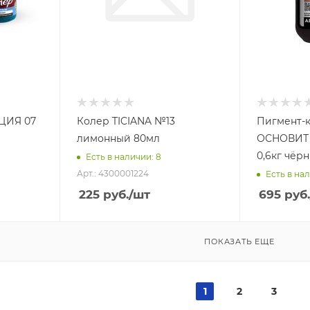
ЦИЯ 07
Колер TICIANA №13
Пигмент-
лимонный 80мл
ОСНОВИТ
0,6кг чёр
Есть в наличии: 8
Арт.: 4300001224
Есть в нал
225
руб.
/шт
695
руб.
ПОКАЗАТЬ ЕЩЕ
1
2
3