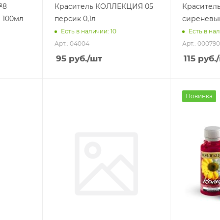
№8
Краситель КОЛЛЕКЦИЯ 05
Красител
 100мл
персик 0,1л
сиреневы
Есть в наличии: 10
Есть в нал
Арт.: 04004
Арт.: 000790
95
руб.
/шт
115
руб.
Новинка