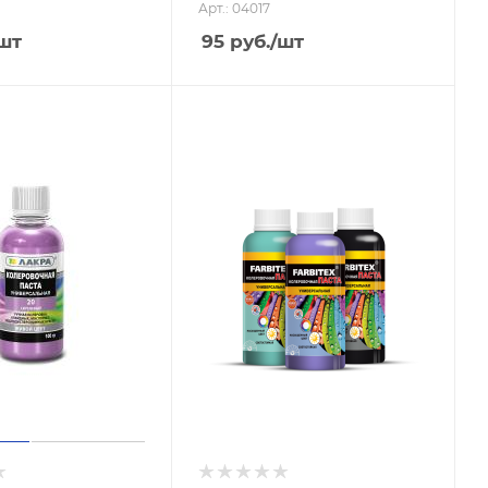
Арт.: 04017
шт
95
руб.
/шт