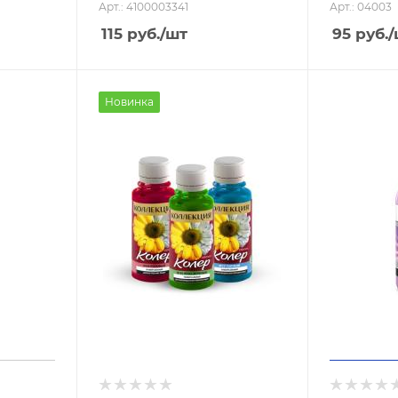
Арт.: 4100003341
Арт.: 04003
115
руб.
/шт
95
руб.
/
Новинка