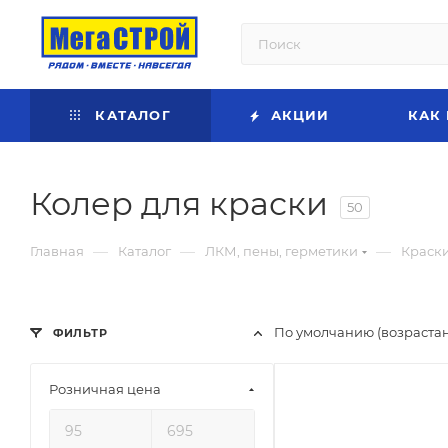
КАТАЛОГ
АКЦИИ
КАК
Колер для краски
50
—
—
—
Главная
Каталог
ЛКМ, пены, герметики
Краски
По умолчанию (возраста
ФИЛЬТР
Розничная цена