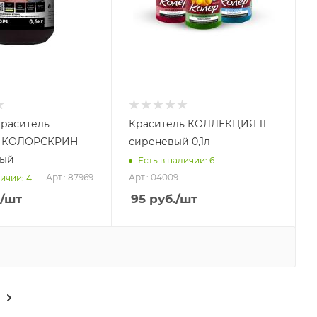
краситель
Краситель КОЛЛЕКЦИЯ 11
 КОЛОРСКРИН
сиреневый 0,1л
ный
Есть в наличии: 6
Арт.: 87969
Арт.: 04009
ичии: 4
/шт
95
руб.
/шт