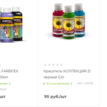
 FARBITEX
Краситель КОЛЛЕКЦИЯ 21
00мл
черный 0,1л
Арт.: 04016
ичии: 5
Есть в наличии: 3
03342
/шт
95
руб.
/шт