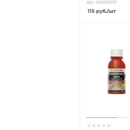
Арт.: 4100003337
115
руб.
/шт