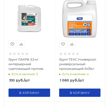
Грунт ЛАКРА 3,5 кг
Грунт ТЕКС Универсал
интерьерный
универсальный
сцепляющий против
проникающий 5л/5кг
плесени
Есть в наличии: 5
Есть в наличии: 4
510
руб.
/шт
1 060
руб.
/шт
В КОРЗИНУ
В КОРЗИНУ