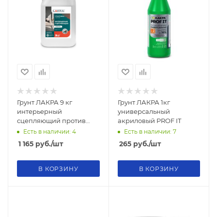
Грунт ЛАКРА 9 кг
Грунт ЛАКРА 1кг
интерьерный
универсальный
сцепляющий против
акриловый PROF IT
плесени
Есть в наличии: 4
Есть в наличии: 7
1 165
руб.
/шт
265
руб.
/шт
В КОРЗИНУ
В КОРЗИНУ