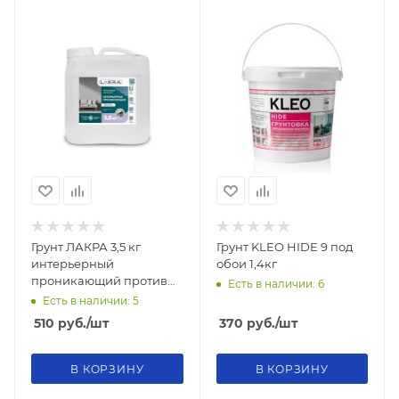
Грунт ЛАКРА 3,5 кг
Грунт KLEO HIDE 9 под
интерьерный
обои 1,4кг
проникающий против
Есть в наличии: 6
плесени
Есть в наличии: 5
510
руб.
/шт
370
руб.
/шт
В КОРЗИНУ
В КОРЗИНУ