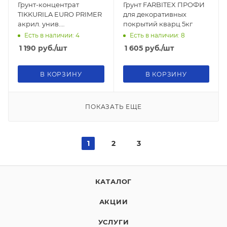
Грунт-концентрат
Грунт FARBITEX ПРОФИ
TIKKURILA EURO PRIMER
для декоративных
акрил. унив.
покрытий кварц 5кг
укрепляющий 3,0л
Есть в наличии: 4
Есть в наличии: 8
1 190
руб.
/шт
1 605
руб.
/шт
В КОРЗИНУ
В КОРЗИНУ
ПОКАЗАТЬ ЕЩЕ
1
2
3
КАТАЛОГ
АКЦИИ
УСЛУГИ