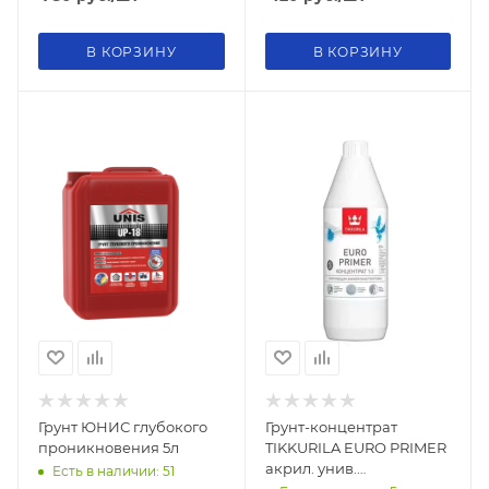
В КОРЗИНУ
В КОРЗИНУ
Грунт ЮНИС глубокого
Грунт-концентрат
проникновения 5л
TIKKURILA EURO PRIMER
акрил. унив.
Есть в наличии: 51
укрепляющий 0,9л