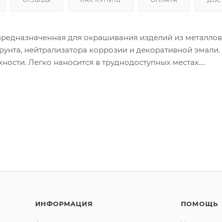
предназначенная для окрашивания изделий из металлов
грунта, нейтрализатора коррозии и декоративной эмали.
ности. Легко наносится в труднодоступных местах.
нородное покрытие. Для внутренних и внешних работ. 
твует цветам каталога RAL CLASSIC K7. Не требует
лов, подверженных коррозии. Также рекомендована для
тиковых, керамических, стеклянных поверхностей.
ИНФОРМАЦИЯ
ПОМОЩЬ