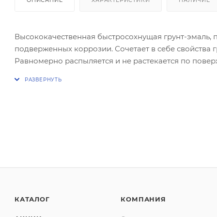
Высококачественная быстросохнущая грунт-эмаль, 
подверженных коррозии. Сочетает в себе свойства 
Равномерно распыляется и не растекается по поверх
Быстросохнущая формула обеспечивает гладкое од
покрытие устойчиво к ультрафиолету, точно соответс
предварительного грунтования.
Область применения:
Предназначена для окрашивания изделий из метал
окрашивания деревянных, бетонных, каменных, плас
КАТАЛОГ
КОМПАНИЯ