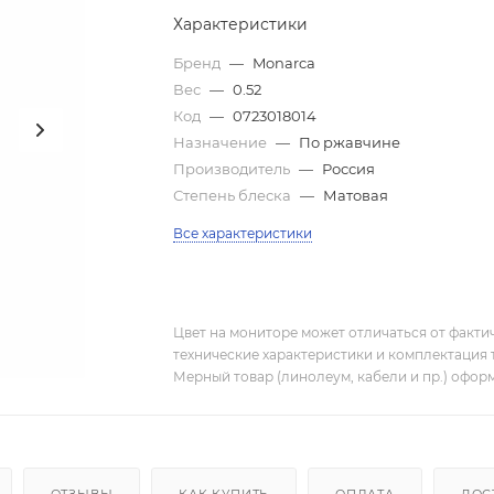
Характеристики
Бренд
—
Monarca
Вес
—
0.52
Код
—
0723018014
Назначение
—
По ржавчине
Производитель
—
Россия
Степень блеска
—
Матовая
Все характеристики
Цвет на мониторе может отличаться от фактич
технические характеристики и комплектация 
Мерный товар (линолеум, кабели и пр.) оформ
ОТЗЫВЫ
КАК КУПИТЬ
ОПЛАТА
ДОС