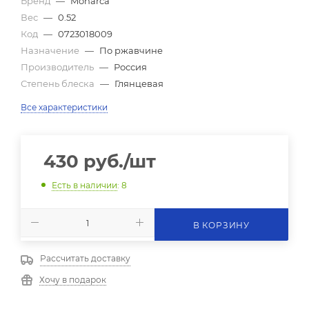
Бренд
—
Monarca
Вес
—
0.52
Код
—
0723018009
Назначение
—
По ржавчине
Производитель
—
Россия
Степень блеска
—
Глянцевая
Все характеристики
430
руб.
/шт
Есть в наличии
: 8
В КОРЗИНУ
Рассчитать доставку
Хочу в подарок