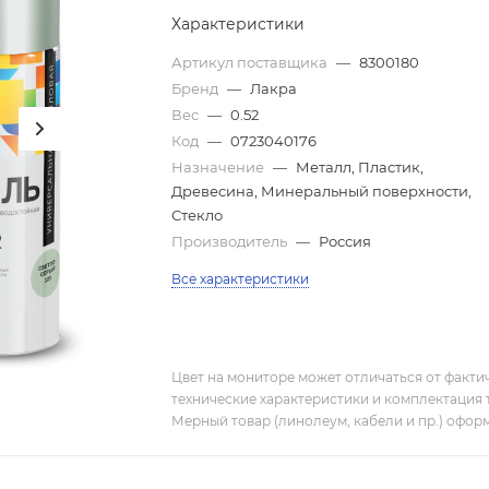
Характеристики
Артикул поставщика
—
8300180
Бренд
—
Лакра
Вес
—
0.52
Код
—
0723040176
Назначение
—
Металл, Пластик,
Древесина, Минеральный поверхности,
Стекло
Производитель
—
Россия
Все характеристики
Цвет на мониторе может отличаться от фактич
технические характеристики и комплектация 
Мерный товар (линолеум, кабели и пр.) оформ