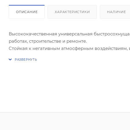
ОПИСАНИЕ
ХАРАКТЕРИСТИКИ
НАЛИЧИЕ
Высококачественная универсальная быстросохнущая
работах, строительстве и ремонте.
Стойкая к негативным атмосферным воздействиям, в
превосходной адгезией к окрашиваемой поверхност
укрывистость, устойчива к выцветанию. Удобна в на
гладкое равномерное покрытие ярких цветов. Не с
Характеристики
Тип материала: Акриловый
Область применения: Для внутренних и наружных раб
Разбавитель: Не разбавляется
Стойкость к образованию ржавчины: Стойкая
Стойкость к влаге: Водостойкий