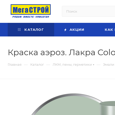
КАТАЛОГ
АКЦИИ
КАК
Краска аэроз. Лакра Col
—
—
—
Главная
Каталог
ЛКМ, пены, герметики
Эмали