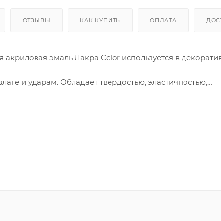
ОТЗЫВЫ
КАК КУПИТЬ
ОПЛАТА
ДОС
 акриловая эмаль Лакра Color используется в декорати
лаге и ударам. Обладает твердостью, эластичностью,
и. Защищает поверхность от ржавчины. Эмаль имеет в
несении, легко прокрашивает труднодоступные места. О
одержит озоноразрушающих газов.
от, пол, потолок, стены