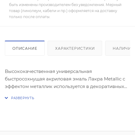
быть изменены производителем без уведомления. Мерный
товар (линолеум, кабели и пр.) оформляется на доставку
только после оплаты.
ОПИСАНИЕ
ХАРАКТЕРИСТИКИ
НАЛИЧИЕ
Высококачественная универсальная
быстросохнущая акриловая эмаль Лакра Metallic с
эффектом металлик используется в декоративных
работах, строительстве и ремонте. Предназначена
для окрашивания и защиты металлических,
деревянных, пластиковых, стеклянных и
минеральных поверхностей (керамика, камень,
бетон, кирпич). Применяется для наружных и
внутренних работ.