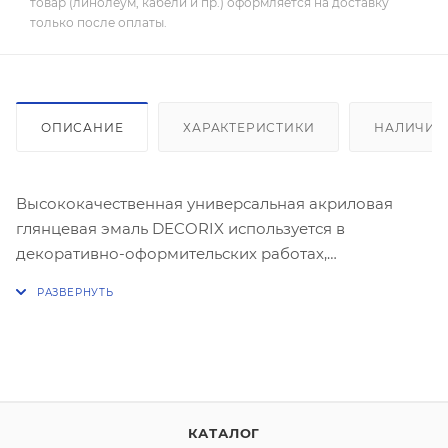
товар (линолеум, кабели и пр.) оформляется на доставку
только после оплаты.
ОПИСАНИЕ
ХАРАКТЕРИСТИКИ
НАЛИЧИЕ
Высококачественная универсальная акриловая
глянцевая эмаль DECORIX используется в
декоративно-оформительских работах,
строительстве и ремонте.
Предназначена для окрашивания: древесины,
пластика, металла, бетона, кирпича, керамики,
стекла, картона, минеральных поверхностей.
Аэрозольная эмаль удобна для окрашивания
небольших поверхностей и труднодоступных мест.
Образует гладкое, устойчивое к выцветанию
КАТАЛОГ