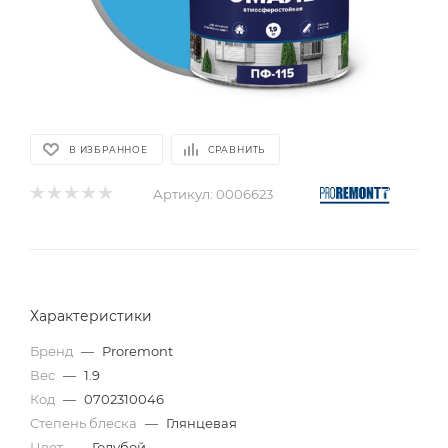
В ИЗБРАННОЕ
СРАВНИТЬ
Артикул:
0006623
Характеристики
Бренд
—
Proremont
Вес
—
1.9
Код
—
0702310046
Степень блеска
—
Глянцевая
Цвет
—
Голубой