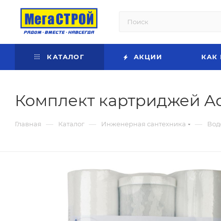
КАТАЛОГ
АКЦИИ
КАК
Комплект картриджей Aq
—
—
—
Главная
Каталог
Инженерная сантехника
Вод