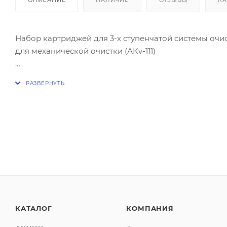
Набор картриджей для 3-х ступенчатой системы оч
для механической очистки (АКv-111)
картридж из прессованного активированного угля д
полипропиленовый картридж 1мкм для механической 
КАТАЛОГ
КОМПАНИЯ