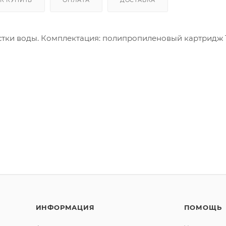
истки воды. Комплектация: полипропиленовый картридж
ля финишной очистки (АКv-010)
очистки (АКv-111)
ИНФОРМАЦИЯ
ПОМОЩЬ