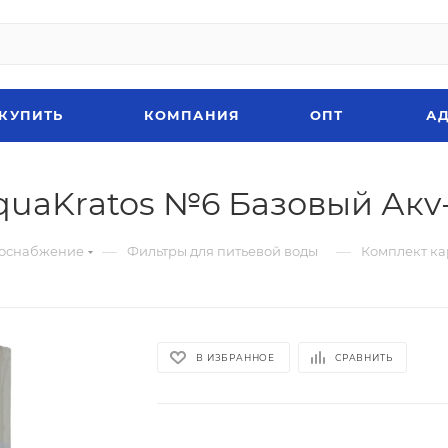
 КУПИТЬ
КОМПАНИЯ
ОПТ
АД
uaKratos №6 Базовый Акv
—
—
оснабжение
Фильтры для питьевой воды
Комплект ка
В ИЗБРАННОЕ
СРАВНИТЬ