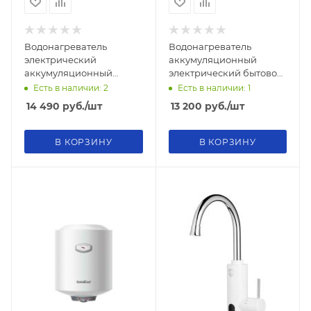
Водонагреватель
Водонагреватель
электрический
аккумуляционный
аккумуляционный
электрический бытовой
бытовой THERMEX Aris
THERMEX Nova 50V Slim
Есть в наличии: 2
Есть в наличии: 1
30
14 490
руб.
/шт
13 200
руб.
/шт
В КОРЗИНУ
В КОРЗИНУ