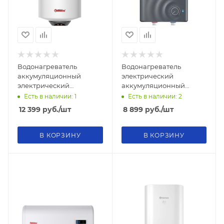
Водонагреватель
Водонагреватель
аккумуляционный
электрический
электрический
аккумуляционный
THERMEX Thermo 50V
бытовой THERMEX Mera
Есть в наличии: 1
Есть в наличии: 2
Slim
15 O
12 399
руб.
/шт
8 899
руб.
/шт
В КОРЗИНУ
В КОРЗИНУ