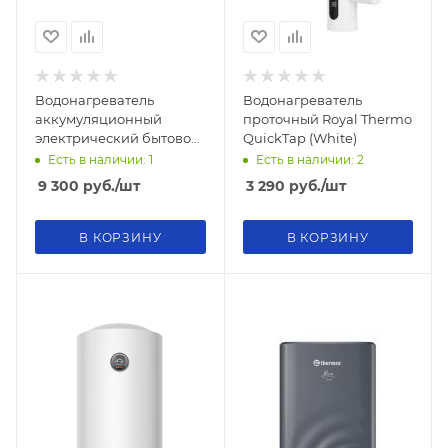
Водонагреватель
Водонагреватель
аккумуляционный
проточный Royal Thermo
электрический бытовой
QuickTap (White)
THERMEX Garanterm ES
Есть в наличии: 1
Есть в наличии: 2
50 V
9 300
руб.
/шт
3 290
руб.
/шт
В КОРЗИНУ
В КОРЗИНУ