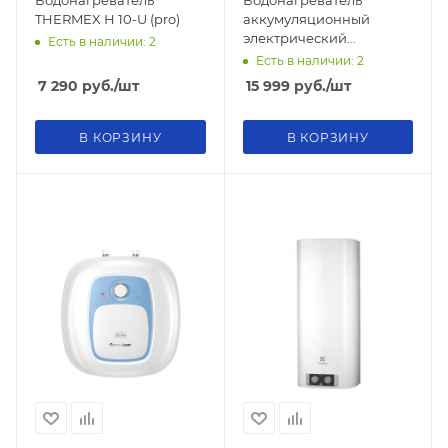
Водонагреватель
Водонагреватель
THERMEX Н 10-U (pro)
аккумуляционный
электрический
Есть в наличии: 2
THERMEX Solo 50V
Есть в наличии: 2
7 290
руб.
/шт
15 999
руб.
/шт
В КОРЗИНУ
В КОРЗИНУ