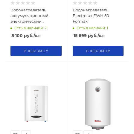
Водонагреватель
Водонагреватель
аккумуляционный
Electrolux EWH 50
электрический
Formax
Garanterm Zulu 15U
Есть в наличии: 2
Есть в наличии: 1
8 100
руб.
/шт
15 699
руб.
/шт
В КОРЗИНУ
В КОРЗИНУ