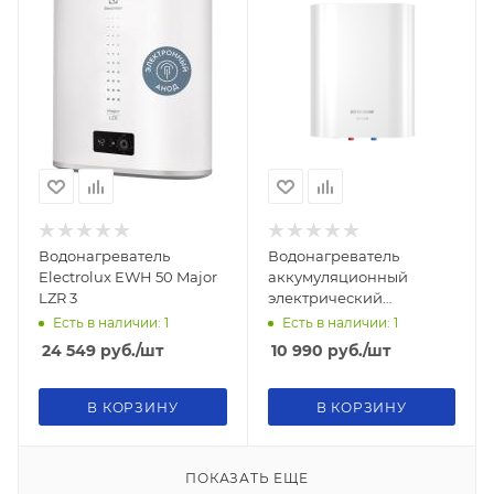
Водонагреватель
Водонагреватель
Electrolux EWH 50 Major
аккумуляционный
LZR 3
электрический
THERMEX EDISSON
Есть в наличии: 1
Есть в наличии: 1
Droid 30 V
24 549
руб.
/шт
10 990
руб.
/шт
В КОРЗИНУ
В КОРЗИНУ
ПОКАЗАТЬ ЕЩЕ