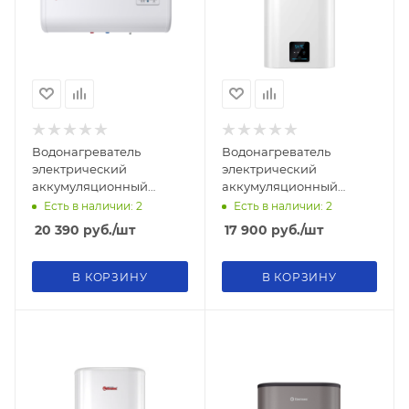
Водонагреватель
Водонагреватель
электрический
электрический
аккумуляционный
аккумуляционный
бытовой THERMEX IF 50
бытовой THERMEX Minta
Есть в наличии: 2
Есть в наличии: 2
H (pro)
50 V
20 390
руб.
/шт
17 900
руб.
/шт
В КОРЗИНУ
В КОРЗИНУ