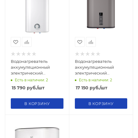
Водонагреватель
Водонагреватель
аккумуляционный
аккумуляционный
электрический
электрический
THERMEX Ceramik 50 V
THERMEX Liga 30 V (pro)
Есть в наличии: 2
Есть в наличии: 2
15 790
руб.
/шт
17 150
руб.
/шт
В КОРЗИНУ
В КОРЗИНУ