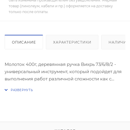
быть изменены производителем без уведомления. Мерный
товар (линолеум, кабели и пр.) оформляется на доставку
только после оплаты.
ОПИСАНИЕ
ХАРАКТЕРИСТИКИ
НАЛИЧИЕ
Молоток 400г, деревянная ручка Вихрь 73/6/8/2 -
универсальный инструмент, который подойдет для
выполнения работ различной сложности как с
крепежом, так и с листовым металлом.
Деревянная рукоять профилирована для лучшего
захвата.