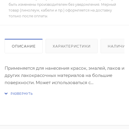
быть изменены производителем без уведомления. Мерный
товар (линолеум, кабели и пр.) оформляется на доставку
только после оплаты.
ОПИСАНИЕ
ХАРАКТЕРИСТИКИ
НАЛИЧИЕ
Применяется для нанесения красок, эмалей, лаков и
других лакокрасочных материалов на большие
поверхности. Может использоваться с
удлиняющими стержнями для покраски
труднодоступных мест и высоко расположенных
поверхностей. Пластиковая рукоятка оснащена
отверстием для подвешивания и крюком для
крепления на ведро.