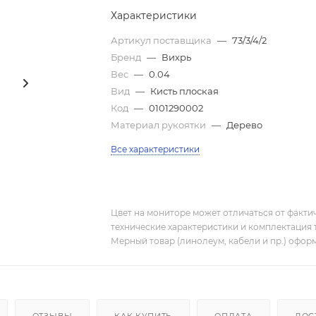
Характеристики
Артикул поставщика
—
73/3/4/2
Бренд
—
Вихрь
Вес
—
0.04
Вид
—
Кисть плоская
Код
—
0101290002
Материал рукоятки
—
Дерево
Все характеристики
Цвет на мониторе может отличаться от фактич
технические характеристики и комплектация 
Мерный товар (линолеум, кабели и пр.) оформ
ОТЗЫВЫ
КАК КУПИТЬ
ОПЛАТА
ДОС