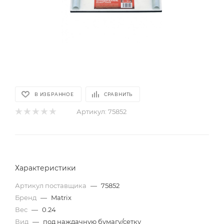
В ИЗБРАННОЕ
СРАВНИТЬ
Артикул:
75852
Характеристики
Артикул поставщика
—
75852
Бренд
—
Matrix
Вес
—
0.24
Вид
—
под наждачную бумагу/сетку