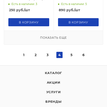
Т03/S45 кофе
Есть в наличии: 3
Есть в наличии: 5
250
руб.
/шт
890
руб.
/шт
В КОРЗИНУ
В КОРЗИНУ
ПОКАЗАТЬ ЕЩЕ
1
2
3
4
5
6
КАТАЛОГ
АКЦИИ
УСЛУГИ
БРЕНДЫ