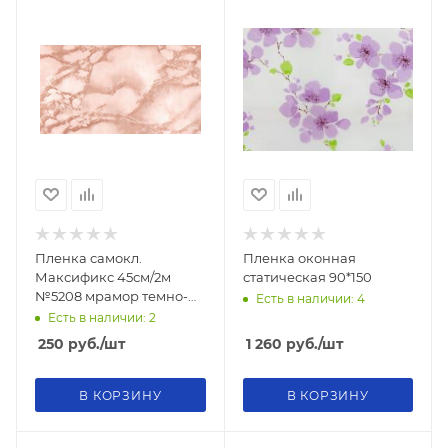
Пленка самокл.
Пленка оконная
Максификс 45см/2м
статическая 90*150
№5208 мрамор темно-
Есть в наличии: 4
розовый
Есть в наличии: 2
250
руб.
/шт
1 260
руб.
/шт
В КОРЗИНУ
В КОРЗИНУ