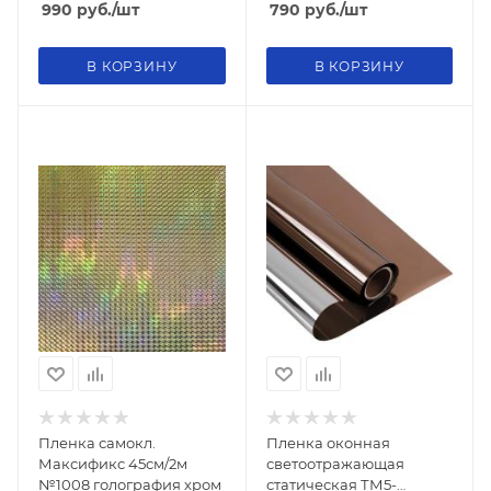
990
руб.
/шт
790
руб.
/шт
В КОРЗИНУ
В КОРЗИНУ
Пленка самокл.
Пленка оконная
Максификс 45см/2м
светоотражающая
№1008 голография хром
статическая ТМ5-