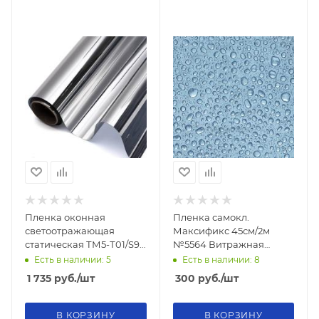
Пленка оконная
Пленка самокл.
светоотражающая
Максификс 45см/2м
статическая ТМ5-Т01/S90
№5564 Витражная
серебро
капля
Есть в наличии: 5
Есть в наличии: 8
1 735
руб.
/шт
300
руб.
/шт
В КОРЗИНУ
В КОРЗИНУ