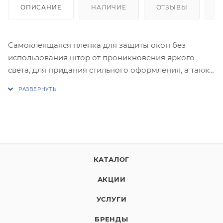
ОПИСАНИЕ
НАЛИЧИЕ
ОТЗЫВЫ
К
Самоклеящаяся пленка для защиты окон без
использования штор от проникновения яркого
света, для придания стильного оформления, а также
для декоративной отделки или других практических
целей. Изготовлена из материала с эффектом
прилипания, крепится легко и быстро за счет
статических сил, без использования клея на
очищенную поверхность при помощи воды, при
этом возможна корректировка.
КАТАЛОГ
АКЦИИ
УСЛУГИ
БРЕНДЫ