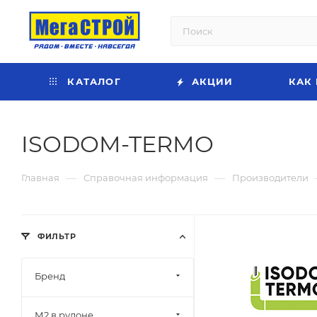
КАТАЛОГ
АКЦИИ
КАК
ISODOM-TERMO
—
—
Главная
Справочная информация
Производители
ФИЛЬТР
Бренд
М2 в рулоне