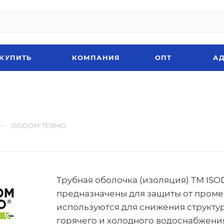
 КУПИТЬ
КОМПАНИЯ
ОПТ
АД
—
ISODOM-TERMO
Трубная оболочка (изоляция) ТМ IS
предназначены для защиты от промер
используются для снижения структур
горячего и холодного водоснабжени