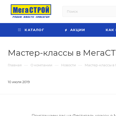
КАТАЛОГ
АКЦИИ
КАК
Мастер-классы в МегаС
—
—
—
Главная
О компании
Новости
Мастер-классы в
10 июля 2019
Приглашаем вас на Фестиваль красок в М