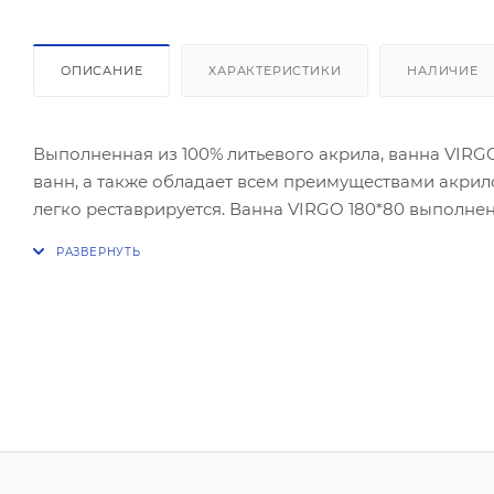
ОПИСАНИЕ
ХАРАКТЕРИСТИКИ
НАЛИЧИЕ
Выполненная из 100% литьевого акрила, ванна VIRG
ванн, а также обладает всем преимуществами акрило
легко реставрируется. Ванна VIRGO 180*80 выполн
180*80 обладает комфортной глубиной 41 см. Ванна
входит чаша, гарантийный талон, инструкция по уста