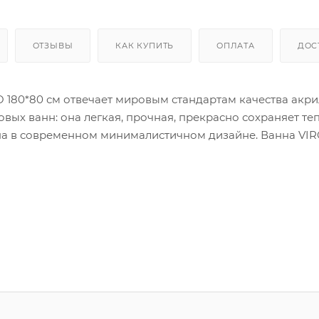
ОТЗЫВЫ
КАК КУПИТЬ
ОПЛАТА
ДОС
O 180*80 см отвечает мировым стандартам качества акр
вых ванн: она легкая, прочная, прекрасно сохраняет те
ена в современном минималистичном дизайне. Ванна VI
 VIRGO поставляется без комплектующих. В комплект пос
новке.