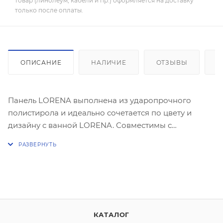
товар (линолеум, кабели и пр.) оформляется на доставку
только после оплаты.
ОПИСАНИЕ
НАЛИЧИЕ
ОТЗЫВЫ
К
Панель LORENA выполнена из ударопрочного
полистирола и идеально сочетается по цвету и
дизайну с ванной LORENA. Совместимы с
коллекциями ванн Lorena, santana, nike, flavia.
КАТАЛОГ