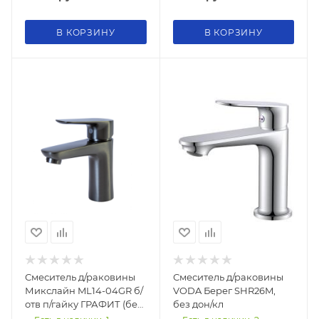
В КОРЗИНУ
В КОРЗИНУ
Смеситель д/раковины
Смеситель д/раковины
Микслайн ML14-04GR б/
VODA Берег SHR26M,
отв п/гайку ГРАФИТ (без
без дон/кл
подводки) 35k