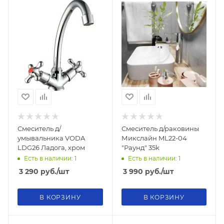
Смеситель д/
Смеситель д/раковины
умывальника VODA
Микслайн ML22-04
LDG26 Ладога, хром
"Раунд" 35k
Есть в наличии: 1
Есть в наличии: 1
3 290
руб.
/шт
3 990
руб.
/шт
В КОРЗИНУ
В КОРЗИНУ