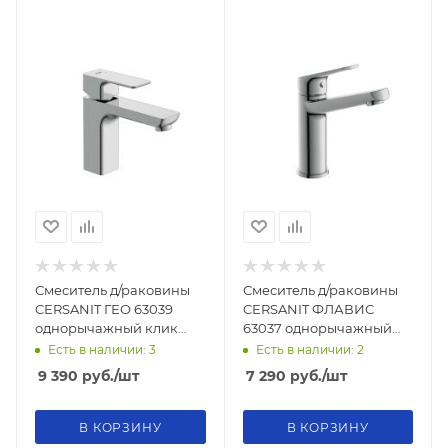
Смеситель д/раковины
Смеситель д/раковины
CERSANIT ГЕО 63039
CERSANIT ФЛАВИС
однорычажный клик
63037 однорычажный
клак
средний
Есть в наличии: 3
Есть в наличии: 2
9 390
руб.
/шт
7 290
руб.
/шт
В КОРЗИНУ
В КОРЗИНУ