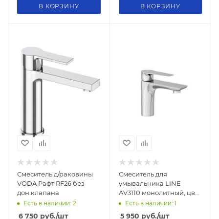
В КОРЗИНУ
В КОРЗИНУ
Смеситель д/раковины
Смеситель для
VODA Рафт RF26 без
умывальника LINE
дон.клапана
AV3110 монолитный, цвет
хром
Есть в наличии: 2
Есть в наличии: 1
6 750
руб.
/шт
5 950
руб.
/шт