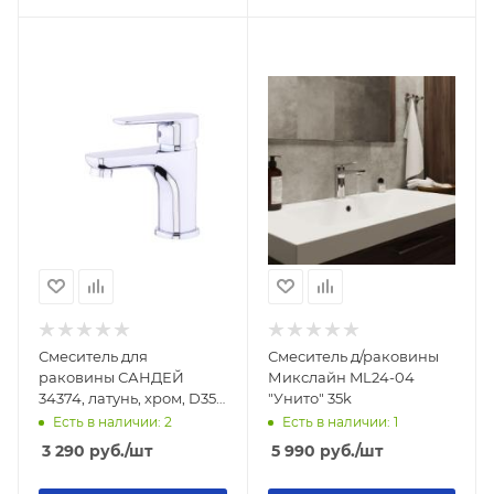
Смеситель для
Смеситель д/раковины
раковины САНДЕЙ
Микслайн ML24-04
34374, латунь, хром, D35,
"Унито" 35k
гайка
Есть в наличии: 2
Есть в наличии: 1
3 290
руб.
/шт
5 990
руб.
/шт