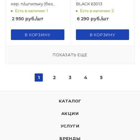
кер. п/шпильку (без
BLACK 63013
подводки)
Есть в наличии: 1
Есть в наличии: 2
2 950
руб.
/шт
6 290
руб.
/шт
В КОРЗИНУ
В КОРЗИНУ
ПОКАЗАТЬ ЕЩЕ
1
2
3
4
5
КАТАЛОГ
АКЦИИ
УСЛУГИ
БРЕНДЫ