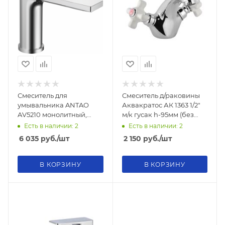
Смеситель для
Смеситель д/раковины
умывальника ANTAO
Аквакратос АК 1363 1/2"
AV5210 монолитный,
м/к гусак h-95мм (без
цвет хром
подводки)
Есть в наличии: 2
Есть в наличии: 2
6 035
руб.
/шт
2 150
руб.
/шт
В КОРЗИНУ
В КОРЗИНУ