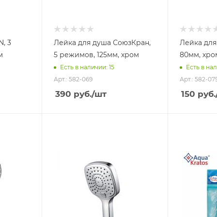
, 3
Лейка для душа СоюзКран,
Лейка для
м
5 режимов, 125мм, хром
80мм, хро
Есть в наличии: 15
Есть в нал
Арт.: 582-069
Арт.: 582-07
390
руб.
/шт
150
руб.