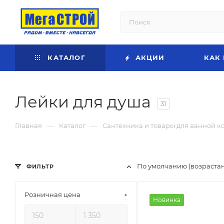
КАТАЛОГ
АКЦИИ
КАК
Лейки для душа
31
—
—
Главная
Каталог
Сантехника и товары для ванной к
По умолчанию (возраста
ФИЛЬТР
Розничная цена
Новинка