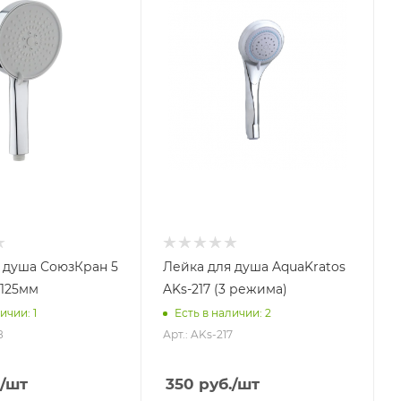
 душа СоюзКран 5
Лейка для душа AquaKratos
125мм
AKs-217 (3 режима)
ичии: 1
Есть в наличии: 2
8
Арт.: AKs-217
/шт
350
руб.
/шт