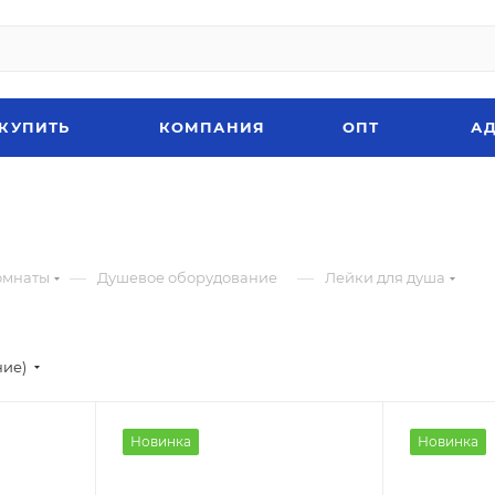
 КУПИТЬ
КОМПАНИЯ
ОПТ
АД
—
—
омнаты
Душевое оборудование
Лейки для душа
ние)
Новинка
Новинка