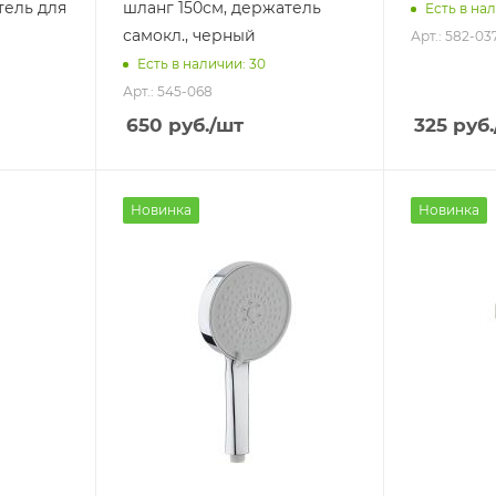
тель для
шланг 150см, держатель
Есть в нал
самокл., черный
Арт.: 582-03
Есть в наличии: 30
Арт.: 545-068
650
руб.
/шт
325
руб.
Новинка
Новинка