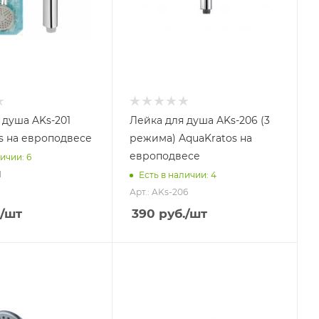
 душа AKs-201
Лейка для душа AKs-206 (3
s на европодвесе
режима) AquaKratos на
европодвесе
ичии: 6
1
Есть в наличии: 4
Арт.: AKs-206
/шт
390
руб.
/шт