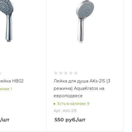
лейка HB02
Лейка для душа AKs-215 (3
режима) AquaKratos на
ичии: 1
европодвесе
Есть в наличии: 9
Арт.: AKs-215
.
/шт
550
руб.
/шт