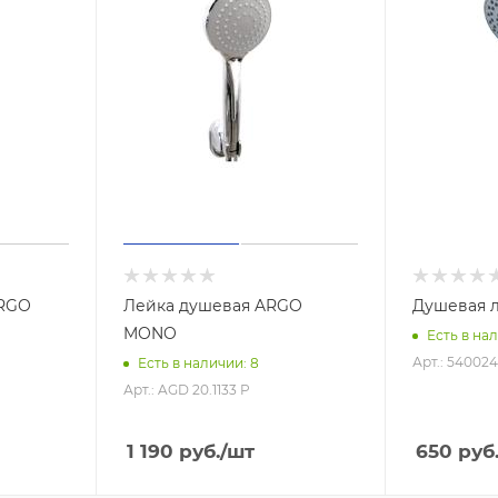
ARGO
Лейка душевая ARGO
Душевая 
MONO
Есть в нал
Арт.: 540024
Есть в наличии: 8
Арт.: AGD 20.1133 P
1 190
руб.
/шт
650
руб