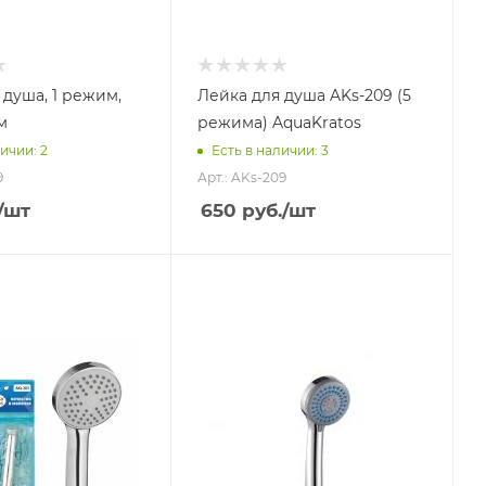
 душа, 1 режим,
Лейка для душа AKs-209 (5
м
режима) AquaKratos
ичии: 2
Есть в наличии: 3
9
Арт.: AKs-209
/шт
650
руб.
/шт