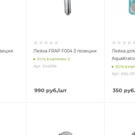
озиция
Лейка FRAP F004 3 позиции
Лейка для
AquaKrato
Есть в наличии: 2
Арт.: 544094
Есть в нал
Арт.: AKs-20
990
руб.
/шт
350
руб.