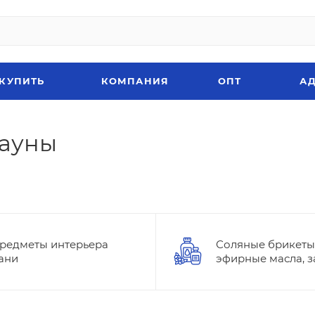
 КУПИТЬ
КОМПАНИЯ
ОПТ
АД
сауны
редметы интерьера
Соляные брикеты
ани
эфирные масла, 