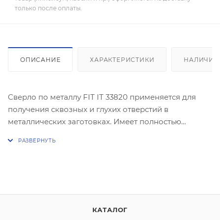
только после оплаты.
ОПИСАНИЕ
ХАРАКТЕРИСТИКИ
НАЛИЧИЕ
Сверло по металлу FIT IT 33820 применяется для
получения сквозных и глухих отверстий в
металлических заготовках. Имеет полностью
шлифованную поверхность и цилиндрический
хвостовик. Изготовлено из быстрорежущей стали
HSS. Сверло изготовлено в соответствии с DIN 338.
Упаковка – блистер. Количество в упаковке – 1 шт.
КАТАЛОГ