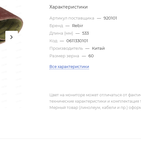
Характеристики
Артикул поставщика
—
920101
Бренд
—
Rebir
Длина (мм)
—
533
Код
—
0611330101
Производитель
—
Китай
Размер зерна
—
60
Все характеристики
Цвет на мониторе может отличаться от фактич
технические характеристики и комплектация 
Мерный товар (линолеум, кабели и пр.) оформ