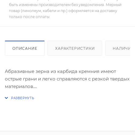
быть изменены производителем без уведомления. Мерный
товар (линолеум, кабели и пр.) оформляется на доставку
только после оплаты.
ОПИСАНИЕ
ХАРАКТЕРИСТИКИ
НАЛИЧИЕ
Абразивные зерна из карбида кремния имеют
острые грани и легко справляются с резкой твердых
материалов.
Двухслойная усиленная стеклосетка придает
кругу прочность на разрыв, что повышает
безопасность работы.
Бакелитовая связка с упрочняющими элементами
обеспечивает максимальную износостойкость
круга.