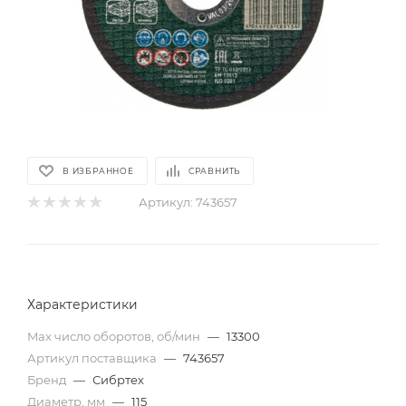
В ИЗБРАННОЕ
СРАВНИТЬ
Артикул:
743657
Характеристики
Max число оборотов, об/мин
—
13300
Артикул поставщика
—
743657
Бренд
—
Сибртех
Диаметр, мм
—
115