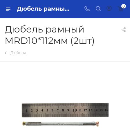
0
Дюбель рамный MRD10*112мм (2шт) Тольятти - купить в интернет-магазине, каталог с ценами и характеристиками
Дюбель рамный
MRD10*112мм (2шт)
Дюбеля