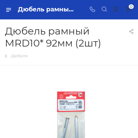
0
Дюбель рамный MRD10* 92мм (2шт) Тольятти - купить в интернет-магазине, каталог с ценами и характеристиками
Дюбель рамный
MRD10* 92мм (2шт)
Дюбеля