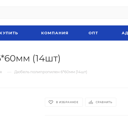
 КУПИТЬ
КОМПАНИЯ
ОПТ
АД
*60мм (14шт)
—
я
Дюбель полипропилен 6*60мм (14шт)
В ИЗБРАННОЕ
СРАВНИТЬ