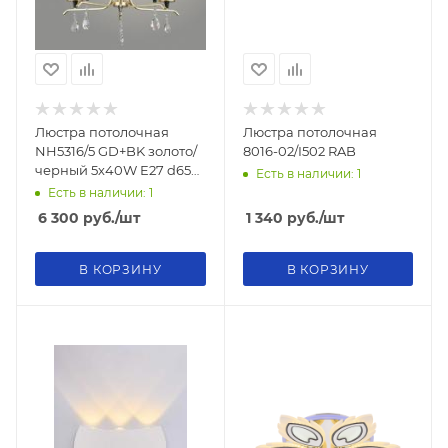
Люстра потолочная
Люстра потолочная
NH5316/5 GD+BK золото/
8016-02/I502 RAB
черный 5х40W E27 d650
Есть в наличии: 1
h820, QH23
Есть в наличии: 1
6 300
руб.
/шт
1 340
руб.
/шт
В КОРЗИНУ
В КОРЗИНУ