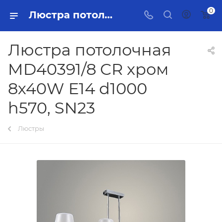
0
Люстра потолочная MD40391/8 CR хром 8х40W E14 d1000 h570, SN23 Тольятти - купить в интернет-магазине, каталог с ценами и характеристиками
Люстра потолочная
MD40391/8 CR хром
8х40W E14 d1000
h570, SN23
Люстры