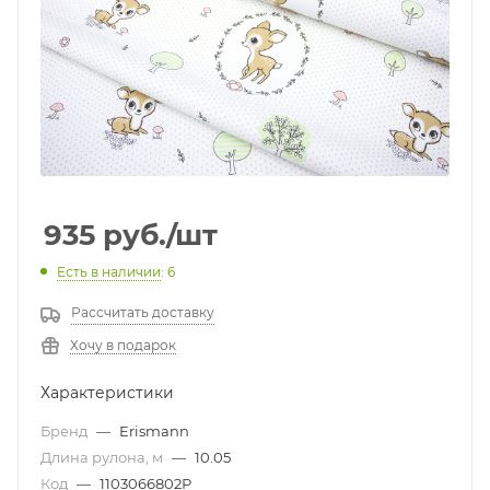
935
руб.
/шт
Есть в наличии
: 6
Рассчитать доставку
Хочу в подарок
Характеристики
Бренд
—
Erismann
Длина рулона, м
—
10.05
Код
—
1103066802Р