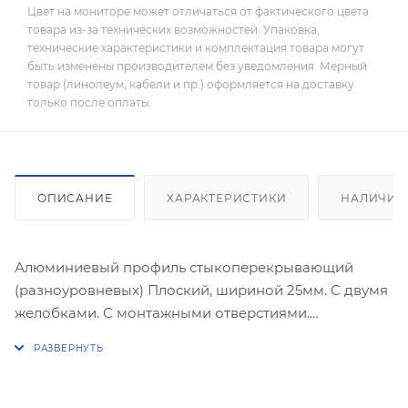
Цвет на мониторе может отличаться от фактического цвета
товара из-за технических возможностей. Упаковка,
технические характеристики и комплектация товара могут
быть изменены производителем без уведомления. Мерный
товар (линолеум, кабели и пр.) оформляется на доставку
только после оплаты.
ОПИСАНИЕ
ХАРАКТЕРИСТИКИ
НАЛИЧИЕ
Алюминиевый профиль стыкоперекрывающий
(разноуровневых) Плоский, шириной 25мм. С двумя
желобками. С монтажными отверстиями.
Предназначен для декоративной стыковки любых
двух разноуровневых поверхностей. Декоративное
полимерно -порошковое покрытие под текстуру
дерева.