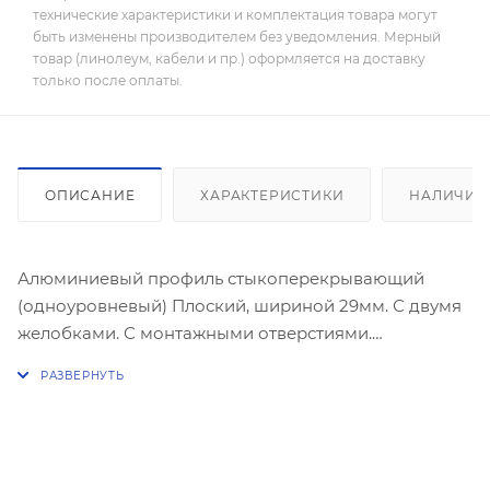
технические характеристики и комплектация товара могут
быть изменены производителем без уведомления. Мерный
товар (линолеум, кабели и пр.) оформляется на доставку
только после оплаты.
ОПИСАНИЕ
ХАРАКТЕРИСТИКИ
НАЛИЧИЕ
Алюминиевый профиль стыкоперекрывающий
(одноуровневый) Плоский, шириной 29мм. С двумя
желобками. С монтажными отверстиями.
Предназначен для декоративной стыковки любых
двух одноуровневых поверхностей. Декоративное
полимерно -порошковое покрытие под текстуру
дерева.