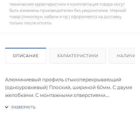
технические характеристики и комплектация товара могут
быть изменены производителем без уведомления. Мерный
товар (линолеум, кабели и пр.) оформляется на доставку
только после оплаты.
ОПИСАНИЕ
ХАРАКТЕРИСТИКИ
НАЛИЧИЕ
Алюминиевый профиль стыкоперекрывающий
(одноуровневый) Плоский, шириной 60мм. С двумя
желобками. С монтажными отверстиями.
Предназначен для декоративной стыковки любых
двух одноуровневых поверхностей. Декоративное
полимерно -порошковое покрытие под текстуру
дерева.