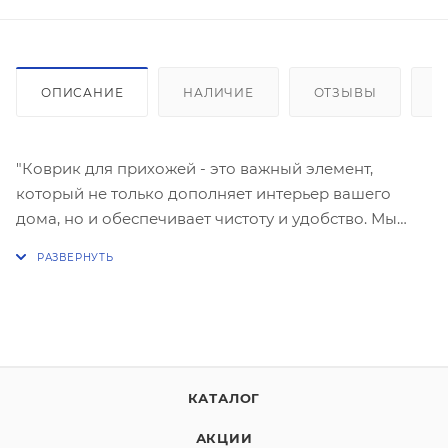
ОПИСАНИЕ
НАЛИЧИЕ
ОТЗЫВЫ
К
"Коврик для прихожей - это важный элемент,
который не только дополняет интерьер вашего
дома, но и обеспечивает чистоту и удобство. Мы
предлагаем широкий выбор ковриков придверных,
которые подходят для любого дома.
Если Вам надоела унылость серых будней,
раскрасьте их с помощью весёлых ковриков,
которые создадут настроение еще у порога.
Необычные рисунки понравятся взрослым и детям,
КАТАЛОГ
а также выделят Ваш дом, в отличие от простых
АКЦИИ
серых ковриков. Придверные коврики FRESH