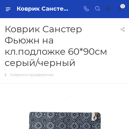
0
Коврик Санстер Фьюжн на кл.подложке 60*90см серый/черный Тольятти - купить в интернет-магазине, каталог с ценами и характеристиками
Коврик Санстер
Фьюжн на
кл.подложке 60*90см
серый/черный
Коврики придверные