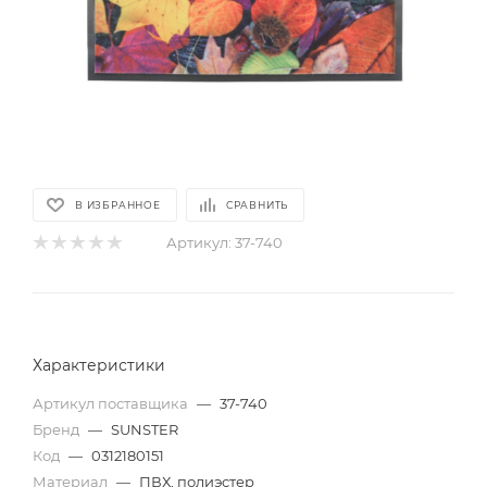
В ИЗБРАННОЕ
СРАВНИТЬ
Артикул:
37-740
Характеристики
Артикул поставщика
—
37-740
Бренд
—
SUNSTER
Код
—
0312180151
Материал
—
ПВХ, полиэстер