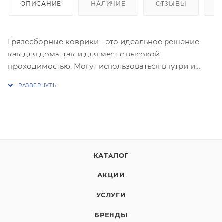
ОПИСАНИЕ
НАЛИЧИЕ
ОТЗЫВЫ
К
Грязесборные коврики - это идеальное решение
как для дома, так и для мест с высокой
проходимостью. Могут использоваться внутри и
снаружи помещения. Такие коврики отлично
очистят обувь от грязи, снега и песка, а некоторые
модели способны удерживать влагу, что поможет
оставить пол в помещении не только чистым, но и
сухим. Структура ковриков препядствует
скольжению. Грязесборные коврики легко
очищаются и имеют долгий срок службы.
КАТАЛОГ
АКЦИИ
УСЛУГИ
БРЕНДЫ