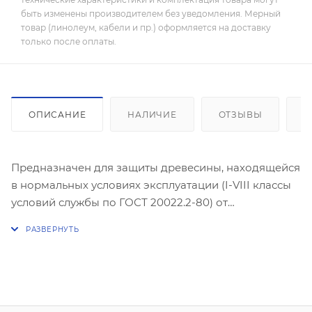
быть изменены производителем без уведомления. Мерный
товар (линолеум, кабели и пр.) оформляется на доставку
только после оплаты.
ОПИСАНИЕ
НАЛИЧИЕ
ОТЗЫВЫ
К
Предназначен для защиты древесины, находящейся
в нормальных условиях эксплуатации (I-VIII классы
условий службы по ГОСТ 20022.2-80) от
биопоражений (гниения, плесени, грибка, синевы) и
насекомых-вредителей, а также для защиты
минеральных поверхностей от биопоражений
(плесени, грибка); уничтожения деревопоражающих
насекомых на всех стадиях развития. Подходит для
нанесения внутри и снаружи помещений.