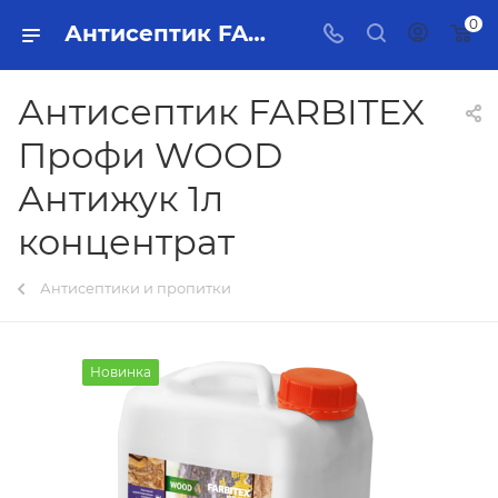
0
Антисептик FARBITEX Профи WOOD Антижук 1л концентрат Тольятти - купить в интернет-магазине, каталог с ценами и характеристиками
Антисептик FARBITEX
Профи WOOD
Антижук 1л
концентрат
Антисептики и пропитки
Новинка