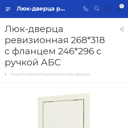
0
Люк-дверца ревизионная 268*318 с фланцем 246*296 с ручкой АБС Тольятти - купить в интернет-магазине, каталог с ценами и характеристиками
Люк-дверца
ревизионная 268*318
с фланцем 246*296 с
ручкой АБС
Решетки вентиляционные и люк-дверцы