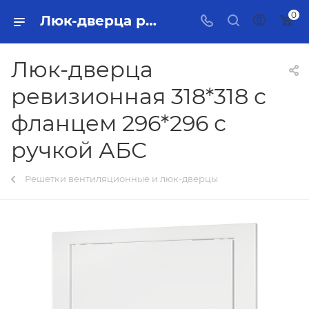
0
Люк-дверца ревизионная 318*318 с фланцем 296*296 с ручкой АБС Тольятти - купить в интернет-магазине, каталог с ценами и характеристиками
Люк-дверца
ревизионная 318*318 с
фланцем 296*296 с
ручкой АБС
Решетки вентиляционные и люк-дверцы