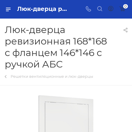
0
Люк-дверца ревизионная 168*168 с фланцем 146*146 с ручкой АБС Тольятти - купить в интернет-магазине, каталог с ценами и характеристиками
Люк-дверца
ревизионная 168*168
с фланцем 146*146 с
ручкой АБС
Решетки вентиляционные и люк-дверцы