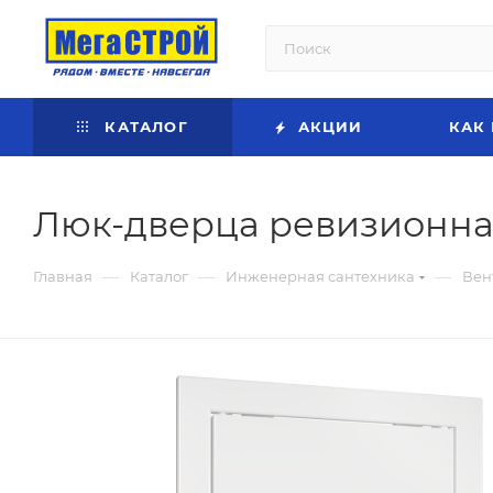
КАТАЛОГ
АКЦИИ
КАК
Люк-дверца ревизионная 
—
—
—
Главная
Каталог
Инженерная сантехника
Вен