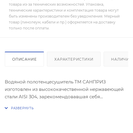
товара из-за технических возможностей. Упаковка,
технические характеристики и комплектация товара могут
быть изменены производителем без уведомления. Мерный
товар (линолеум, кабели и пр.) оформляется на доставку
только после оплаты.
ОПИСАНИЕ
ХАРАКТЕРИСТИКИ
НАЛИЧИЕ
Водяной полотенцесушитель ТМ САНПРИЗ
изготовлен из высококачественной нержавеющей
стали AISI 304, зарекомендовавшая себя
надежностью и длительностью эксплуатации.
Прочность и защиту от разрывов обеспечат толстые
2-миллиметровые стенки трубы. Сварочные швы
труб выполнены согласно требованиям