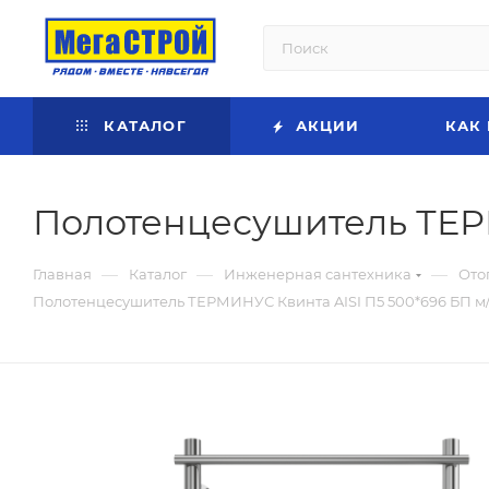
КАТАЛОГ
АКЦИИ
КАК
Полотенцесушитель ТЕРМ
—
—
—
Главная
Каталог
Инженерная сантехника
Ото
Полотенцесушитель ТЕРМИНУС Квинта AISI П5 500*696 БП м/