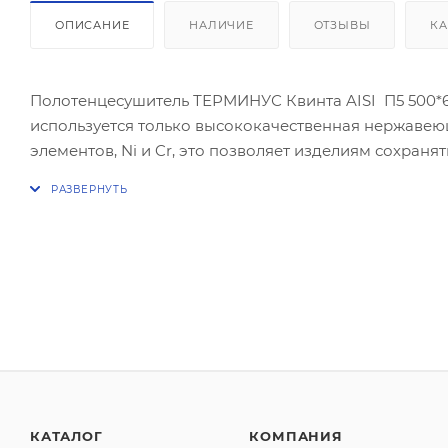
ОПИСАНИЕ
НАЛИЧИЕ
ОТЗЫВЫ
КА
Полотенцесушитель ТЕРМИНУС Квинта AISI П5 500
используется только высококачественная нержавею
элементов, Ni и Cr, это позволяет изделиям сохраня
существенно продлевает срок их эксплуатации. Толщ
10-ти кратный запас прочности, труба устойчива к 
КАТАЛОГ
КОМПАНИЯ