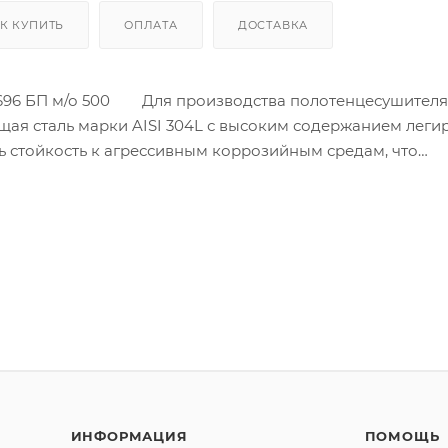
К КУПИТЬ
ОПЛАТА
ДОСТАВКА
*696 БП м/о 500 Для производства полотенцесушителя
щая сталь марки AISI 304L с высоким содержанием лег
ть стойкость к агрессивным коррозийным средам, что
ина стенки используемой трубы не менее 2 мм, это обе
резким перепадам давления в системе водоснабжения!
ИНФОРМАЦИЯ
ПОМОЩЬ