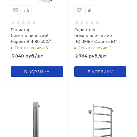
Радиатор
Радиаторы
биметаллический
биметаллические
Корвет BM-80 500/4
ROMMER Optima BM
500/80/4
Есть в наличии: 6
Есть в наличии: 2
3 840
руб.
/шт
2 764
руб.
/шт
В КОРЗИНУ
В КОРЗИНУ