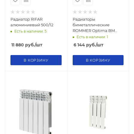
Радиатор RIFAR
Радиаторы
алюминиевый 500/12
биметаллические
ROMMER Optima BM
Есть в наличии: 5
500/80/8
Есть в наличии: 1
11 880
руб.
/шт
6 144
руб.
/шт
В КОРЗИНУ
В КОРЗИНУ