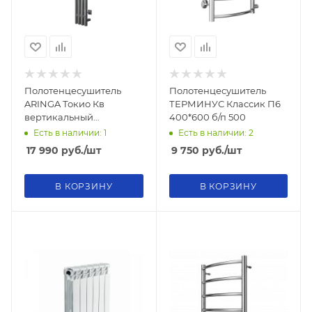
Полотенцесушитель
Полотенцесушитель
ARINGA Токио Кв
ТЕРМИНУС Классик П6
вертикальный
400*600 б/п 500
электрический 120*15,
Есть в наличии: 1
Есть в наличии: 2
матовый хром
17 990
руб.
/шт
9 750
руб.
/шт
В КОРЗИНУ
В КОРЗИНУ